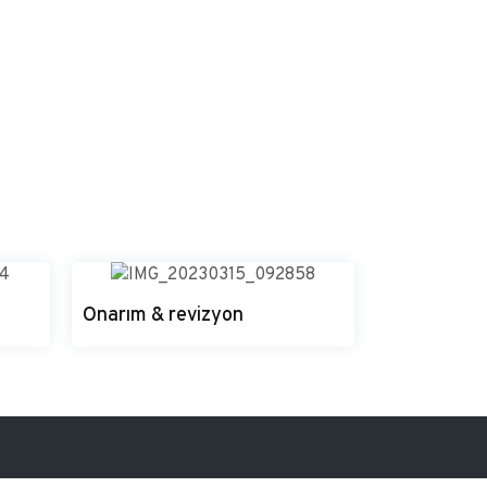
Onarım & revizyon
Onarım & Revizyon
ı için
Onarım ve revizyonlar ekibimizce
terminine uygun olarak yapılır.