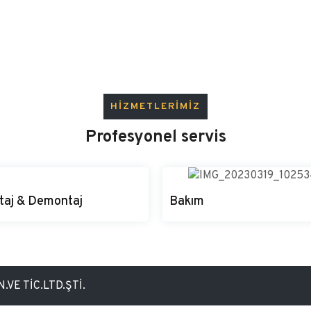
HİZMETLERİMİZ
Profesyonel servis
taj & Demontaj
Bakım
ontaj & Montaj
Bakım
a ve hatlarınızın demontaj ve
Makina ve hatlarınızın tüm bakımlar
VE TİC.LTD.ŞTİ.
jı uzman kadromuzla
bizimle iletişime geçin.
maktadır.