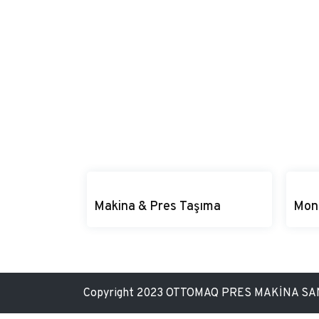
Makina & Pres Taşıma
Mon
Makina & Pres Taşıma
Dem
Tüm makina ve presleriniz profesyonel
Makin
Copyright 2023 OTTOMAQ PRES MAKİNA SAN.
ekibimiz tarafından özenle taşınır.
monta
yapıl