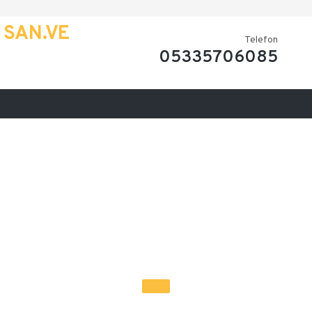
 SAN.VE
Telefon
05335706085
7/24 Servis hizmeti
m/Demontaj/Montaj/Taşım